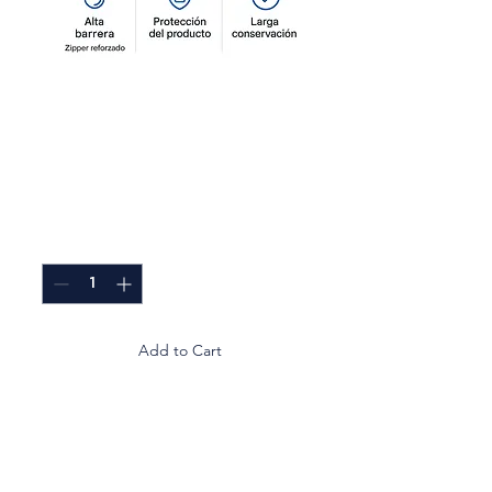
Desarrollo
Empaque para
Alimentos
Price
GTQ 3.80
Quantity
*
Add to Cart
Nuestro Desarrollo
Empaque para Alimentos
ofrece a los restaurantes y
emprendedores una