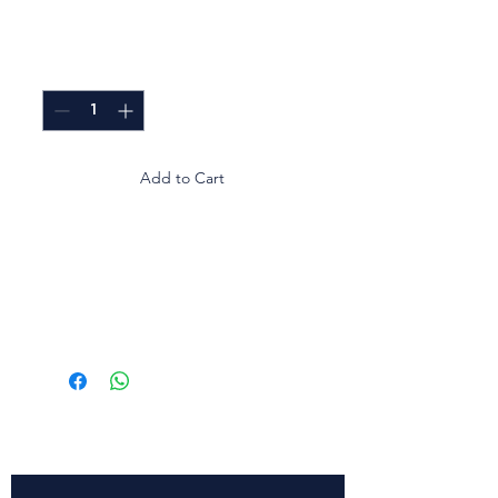
Price
GTQ 0.00
Quantity
*
Add to Cart
Diseñado para preservar
frescura y presentación de
galletas caseras o
industriales.