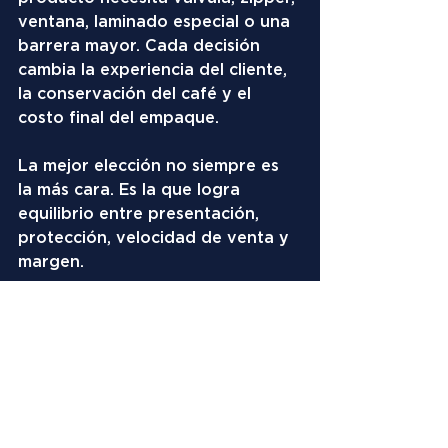
ventana, laminado especial o una 
barrera mayor. Cada decisión 
cambia la experiencia del cliente, 
la conservación del café y el 
costo final del empaque.
La mejor elección no siempre es 
la más cara. Es la que logra 
equilibrio entre presentación, 
protección, velocidad de venta y 
margen.
Si estás evaluando opciones para 
café, en COMBI podemos 
ayudarte a diagnosticar qué 
formato conviene más según tu 
etapa, tu canal de venta y tu 
objetivo comercial.