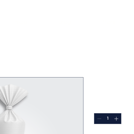
Inicio
Blog
More
Manga Pas
Precio
Q 0.00
Cantidad
*