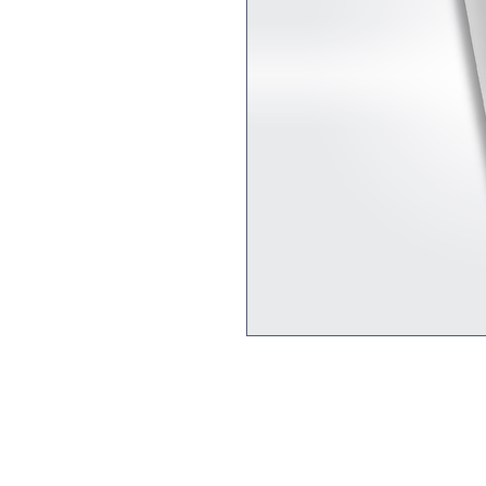
Herramienta desechable 
rellenar productos de re