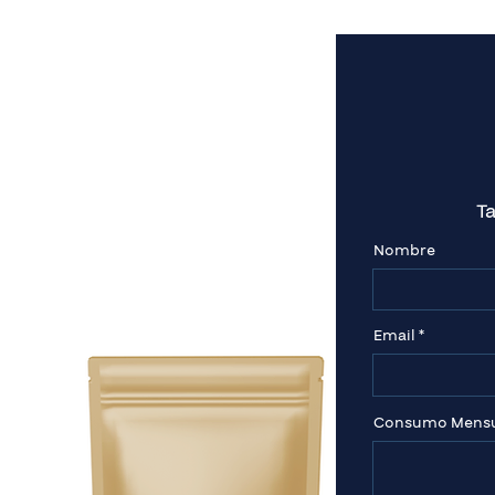
T
A UN EMPAQUE
Nombre
de tu
futuro
Email
Consumo Mensua