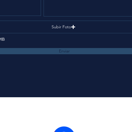
Subir Foto
MB
Enviar
info@combi.com.gt