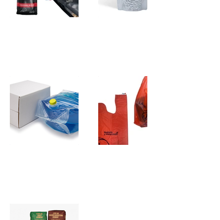
Empaque
Bolsas de
Personalizado
Empacado
al Vacio
Bag in Box
Bolsa para
Supermercado
HDPE