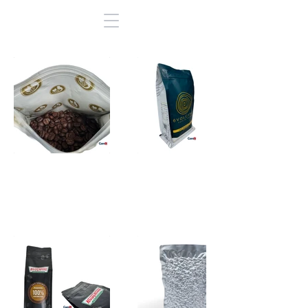
Bolsas para
Empaque
Cafe
Biodegradable